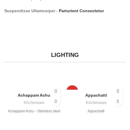
Suspendisse Ullamcorper -
Parturient Consectetur
LIGHTING
HOT
Achappam Achu
Appachatti
Kitchenware
Kitchenware
Achappam Achu – Stainless steel
Appachatti