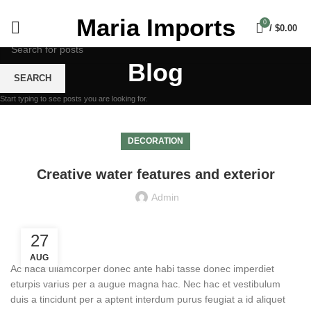
Maria Imports
0
/
$
0.00
Blog
SEARCH
Start typing to see posts you are looking for.
DECORATION
Creative water features and exterior
Admin
27
AUG
Ac haca ullamcorper donec ante habi tasse donec imperdiet
eturpis varius per a augue magna hac. Nec hac et vestibulum
duis a tincidunt per a aptent interdum purus feugiat a id aliquet