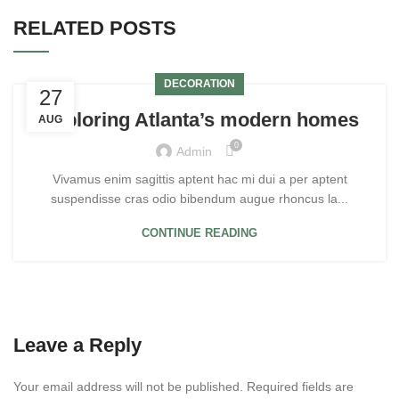
RELATED POSTS
DECORATION
27
Exploring Atlanta’s modern homes
AUG
0
Admin
Vivamus enim sagittis aptent hac mi dui a per aptent
suspendisse cras odio bibendum augue rhoncus la...
CONTINUE READING
Leave a Reply
Your email address will not be published.
Required fields are