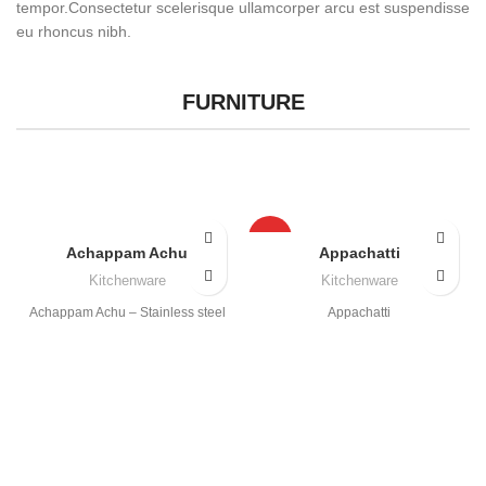
tempor.Consectetur scelerisque ullamcorper arcu est suspendisse
eu rhoncus nibh.
FURNITURE
HOT
Achappam Achu
Appachatti
Kitchenware
Kitchenware
Achappam Achu – Stainless steel
Appachatti