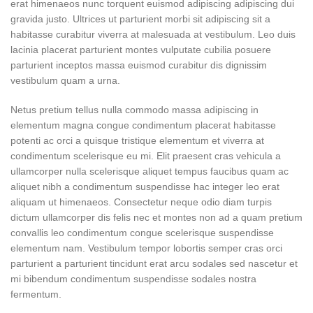
erat himenaeos nunc torquent euismod adipiscing adipiscing dui
gravida justo. Ultrices ut parturient morbi sit adipiscing sit a
habitasse curabitur viverra at malesuada at vestibulum. Leo duis
lacinia placerat parturient montes vulputate cubilia posuere
parturient inceptos massa euismod curabitur dis dignissim
vestibulum quam a urna.
Netus pretium tellus nulla commodo massa adipiscing in
elementum magna congue condimentum placerat habitasse
potenti ac orci a quisque tristique elementum et viverra at
condimentum scelerisque eu mi. Elit praesent cras vehicula a
ullamcorper nulla scelerisque aliquet tempus faucibus quam ac
aliquet nibh a condimentum suspendisse hac integer leo erat
aliquam ut himenaeos. Consectetur neque odio diam turpis
dictum ullamcorper dis felis nec et montes non ad a quam pretium
convallis leo condimentum congue scelerisque suspendisse
elementum nam. Vestibulum tempor lobortis semper cras orci
parturient a parturient tincidunt erat arcu sodales sed nascetur et
mi bibendum condimentum suspendisse sodales nostra
fermentum.